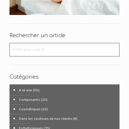
Rechercher un article
Catégories
A la une
(56)
Composants
(20)
Cosmétiques
(22)
Dans les coulisses de nos clients
(8)
Esthéticiennes
(35)