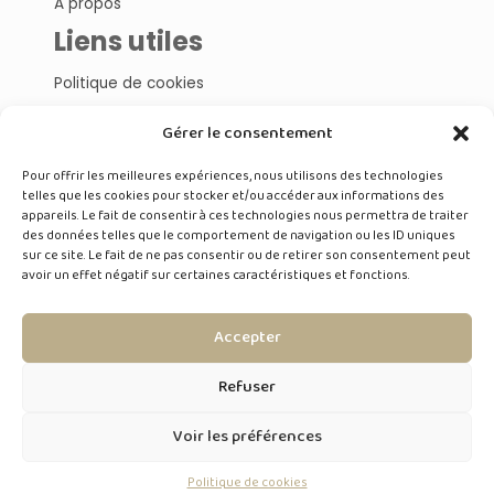
À propos
Liens utiles
Politique de cookies
Gérer le consentement
Nos articles
Pour offrir les meilleures expériences, nous utilisons des technologies
Cosmétiques
telles que les cookies pour stocker et/ou accéder aux informations des
Composants
appareils. Le fait de consentir à ces technologies nous permettra de traiter
Esthéticiennes
des données telles que le comportement de navigation ou les ID uniques
Produits
sur ce site. Le fait de ne pas consentir ou de retirer son consentement peut
Nutrition
avoir un effet négatif sur certaines caractéristiques et fonctions.
Dans les coulisses de nos clients
Accepter
Discutons
Refuser
DISCUTONS DE VOTRE PROJET
Voir les préférences
Politique de cookies
DÉCOUVRIR LE WEBINAIRE