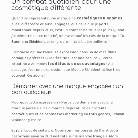
Un combat quotidien pour une
cosmétique différente
Quand on représente une marque de
cosmétiques bionomes
aussi différente et aussi engagée, que celle que je porte
maintenant depuis 2019, c’est un combat de tous les jours.
Quand
j’ai démarré sur ce marché, on m’a donné les clés de la marque
Dr
Baumann Skinident
, et en gros, on m’a dit, débrouille-toi !
Comme le dit une fameuse expression dans un de mes films
comiques préférés (« le Père Noël est une ordure »), cette
situation a au moins
les défauts de ses avantages
! Au
passage, c’est une expression que l’équipe Skinident utilise très
souvent. On adore !
Démarrer avec une marque engagée : un
pari audacieux
Pourquoi cette expression ? Parce que démarrer avec une
marque pareille sur un marché déjà saturé de produits
cosmétiques et de promesses marketing en tous genres, il fallait
vraiment y croire.
Et j’y ai tout de suite cru.
Nous sommes passés de 0 institut à
désormais environ 200 instituts sur le marché français. Alors