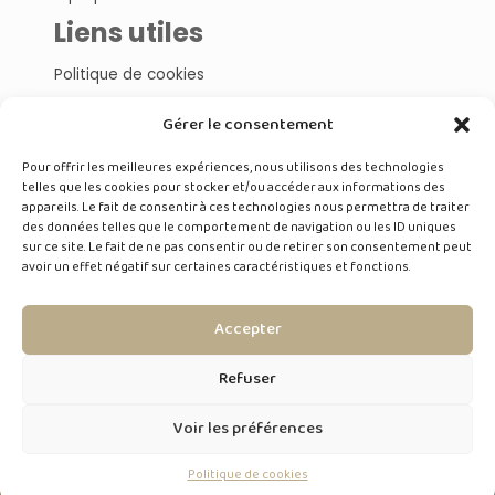
Liens utiles
Politique de cookies
Gérer le consentement
Nos articles
Pour offrir les meilleures expériences, nous utilisons des technologies
Cosmétiques
telles que les cookies pour stocker et/ou accéder aux informations des
Composants
appareils. Le fait de consentir à ces technologies nous permettra de traiter
Esthéticiennes
des données telles que le comportement de navigation ou les ID uniques
Produits
sur ce site. Le fait de ne pas consentir ou de retirer son consentement peut
Nutrition
avoir un effet négatif sur certaines caractéristiques et fonctions.
Dans les coulisses de nos clients
Accepter
Discutons
Refuser
DISCUTONS DE VOTRE PROJET
Voir les préférences
Politique de cookies
DÉCOUVRIR LE WEBINAIRE