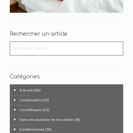
Rechercher un article
Catégories
A la une
(56)
Composants
(20)
Cosmétiques
(22)
Dans les coulisses de nos clients
(8)
Esthéticiennes
(35)