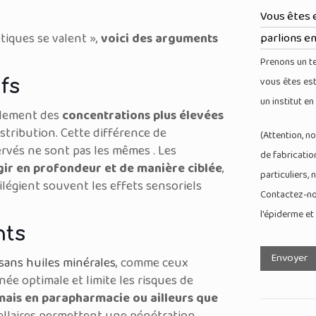
Vous êtes 
tiques se valent »,
voici des arguments
parlions e
Prenons un te
vous êtes est
fs
un institut en
alement des
concentrations plus élevées
stribution. Cette différence de
(Attention, n
rvés ne sont pas les mêmes . Les
de fabricatio
gir en profondeur et de manière ciblée
,
particuliers, 
ilégient souvent les effets sensoriels
Contactez-no
l'épiderme et
nts
Envoyer
sans huiles minérales
, comme ceux
ée optimale et limite les risques de
mais en parapharmacie ou ailleurs que