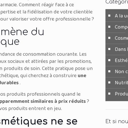
Catégor
armacie. Comment réagir face à ce
ertise et la fidélisation de votre clientèle
A la 
ur valoriser votre offre professionnelle ?
Comp
omène du
Cosmé
ique
Dans l
ndance de consommation courante. Les
Esthé
ux sociaux et attirées par les promotions,
n produits de soin. Cette pratique pose un
Non c
sthétique, qui cherchez à construire
une
durables
.
Nutri
Produ
 vos produits professionnels quand le
apparemment similaires à prix réduits
?
e vos produits entrent en jeu.
smétiques ne se
Et si no