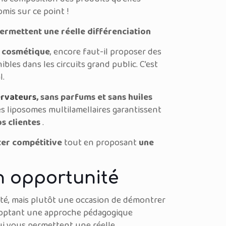
mis sur ce point !
 permettent une réelle différenciation
e cosmétique
, encore faut-il proposer des
bles dans les circuits grand public. C’est
l.
ervateurs
, sans parfums et sans huiles
Les liposomes multilamellaires garantissent
os clientes
.
ter compétitive
tout en proposant
une
en opportunité
ité, mais plutôt une occasion de démontrer
 adoptant une approche pédagogique
ui vous permettent une réelle