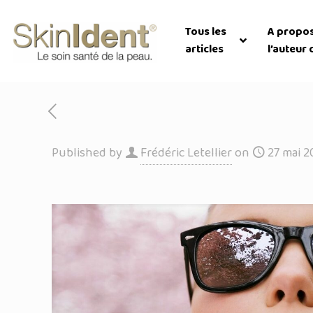
Tous les
A propo
articles
l’auteur 
Published by
Frédéric Letellier
on
27 mai 2