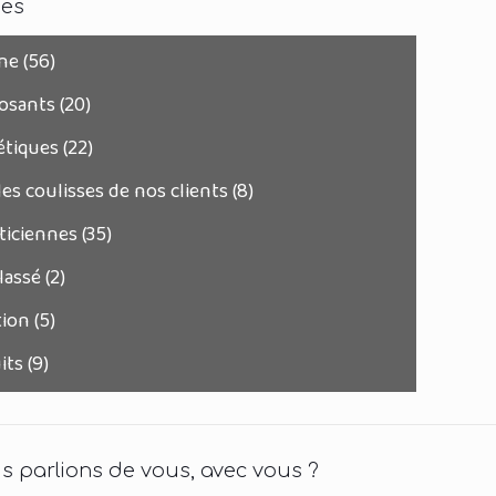
ies
une
(56)
osants
(20)
tiques
(22)
es coulisses de nos clients
(8)
ticiennes
(35)
lassé
(2)
tion
(5)
its
(9)
us parlions de vous, avec vous ?