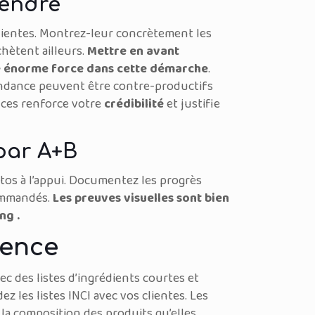
vendre
 clientes. Montrez-leur concrètement les
chètent ailleurs.
Mettre en avant
ne énorme force dans cette démarche
.
endance peuvent être contre-productifs
nces renforce votre
crédibilité
et justifie
par A+B
os à l’appui. Documentez les progrès
commandés.
Les preuves visuelles sont bien
ng .
rence
ec des listes d’ingrédients courtes et
z les listes INCI avec vos clientes. Les
la composition des produits qu’elles