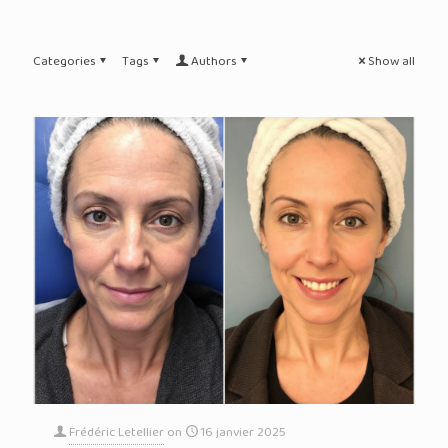
Categories
Tags
Authors
Show all
Frédéric Letellier
on
16 janvier 2025